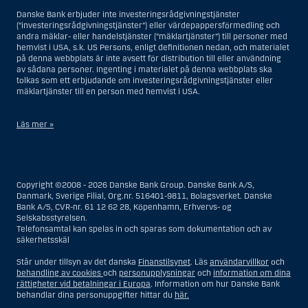
Danske Bank erbjuder inte investeringsrådgivningstjänster
(”investeringsrådgivningstjänster”) eller värdepappersförmedling och
andra mäklar- eller handelstjänster (”mäklartjänster”) till personer med
hemvist i USA, s.k. US Persons, enligt definitionen nedan, och materialet
på denna webbplats är inte avsett för distribution till eller användning
av sådana personer. Ingenting i materialet på denna webbplats ska
tolkas som ett erbjudande om investeringsrådgivningstjänster eller
mäklartjänster till en person med hemvist i USA.
Läs mer »
I samband med investeringsrådgivningstjänster innebär en US Person
en fysisk person med hemvist i USA, eller ett företag eller annat bolag
som är bildat eller organiserat i USA, dock ej offshore-filialer eller
Copyright ©2008 - 2026 Danske Bank Group. Danske Bank A/S,
agenturer som tillhör en person med hemvist i USA som bedriver
Danmark, Sverige Filial, Org.nr. 516401-9811, Bolagsverket. Danske
verksamhet av berättigade affärsskäl och anlitas och regleras som ett
Bank A/S, CVR-nr. 61 12 62 28, Köpenhamn, Erhvervs- og
försäkringsbolag eller bank, eller en filial till en utländsk enhet som är
Selskabsstyrelsen.
belägen i USA, eller en stiftelse vars förvaltare är en US Person, om inte
Telefonsamtal kan spelas in och sparas som dokumentation och av
en s.k. non-US Person, dvs. en person som saknar hemvist i USA, har
säkerhetsskäl
eller delar rätten till investeringsbeslut, eller ett dödsbo för vilket en
person med hemvist i USA är dödsboförvaltare eller boutredningsman,
Står under tillsyn av det danska
Finanstilsynet
. Läs
användarvillkor
och
om inte dödsboet styrs av utländsk lag och en non-US Person har eller
behandling av cookies
och
personupplysningar
och
information om dina
delar rätten till investeringsbeslut, eller ett konto som inte är kopplat till
rättigheter vid betalningar i Europa
. Information om hur Danske Bank
diskretionär förvaltning och som innehas till förmån för en person med
behandlar dina personuppgifter hittar du
här.
hemvist i USA eller ett konto kopplat till diskretionär förvaltning och som