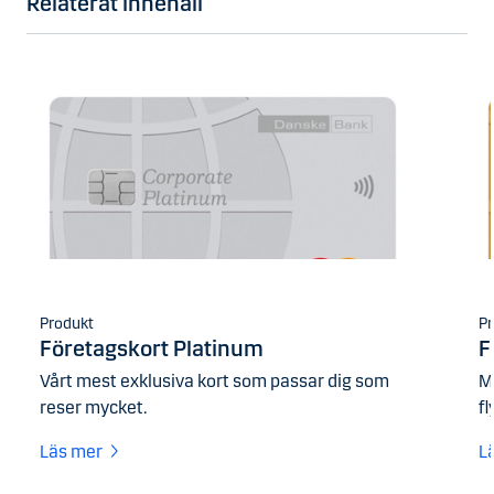
Relaterat innehåll
Produkt
Pr
Företagskort Platinum
F
Vårt mest exklusiva kort som passar dig som
Me
reser mycket.
f
Läs mer
L