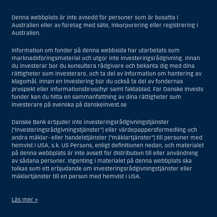
Denna webbplats är inte avsedd för personer som är bosatta i
Australien eller av företag med säte, inkorporering eller registrering i
Australien.
Information om fonder på denna webbsida har utarbetats som
marknadsföringsmaterial och utgör inte investeringsrådgivning. Innan
du investerar bör du konsultera rådgivare och bekanta dig med dina
rättigheter som investerare, och ta del av information om hantering av
klagomål. Innan en investering bör du också ta del av fondernas
prospekt eller informationsbroschyr samt faktablad. För Danske Invests
fonder kan du hitta en sammanfattning av dina rättigheter som
investerare på svenska på danskeinvest.se
Danske Bank erbjuder inte investeringsrådgivningstjänster
(”investeringsrådgivningstjänster”) eller värdepappersförmedling och
andra mäklar- eller handelstjänster (”mäklartjänster”) till personer med
hemvist i USA, s.k. US Persons, enligt definitionen nedan, och materialet
på denna webbplats är inte avsett för distribution till eller användning
av sådana personer. Ingenting i materialet på denna webbplats ska
tolkas som ett erbjudande om investeringsrådgivningstjänster eller
mäklartjänster till en person med hemvist i USA.
Läs mer »