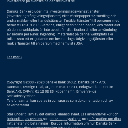
investerare på svenska på danskeinvest.se
Danske Bank erbjuder inte investeringsrådgivningstjänster
(”investeringsrådgivningstjänster”) eller värdepappersförmedling och
andra mäklar- eller handelstjänster (”mäklartjänster”) till personer med
hemvist i USA, s.k. US Persons, enligt definitionen nedan, och materialet
på denna webbplats är inte avsett för distribution till eller användning
av sådana personer. Ingenting i materialet på denna webbplats ska
tolkas som ett erbjudande om investeringsrådgivningstjänster eller
mäklartjänster till en person med hemvist i USA.
Läs mer »
I samband med investeringsrådgivningstjänster innebär en US Person
en fysisk person med hemvist i USA, eller ett företag eller annat bolag
som är bildat eller organiserat i USA, dock ej offshore-filialer eller
Copyright ©2008 - 2026 Danske Bank Group. Danske Bank A/S,
agenturer som tillhör en person med hemvist i USA som bedriver
Danmark, Sverige Filial, Org.nr. 516401-9811, Bolagsverket. Danske
verksamhet av berättigade affärsskäl och anlitas och regleras som ett
Bank A/S, CVR-nr. 61 12 62 28, Köpenhamn, Erhvervs- og
försäkringsbolag eller bank, eller en filial till en utländsk enhet som är
Selskabsstyrelsen.
belägen i USA, eller en stiftelse vars förvaltare är en US Person, om inte
Telefonsamtal kan spelas in och sparas som dokumentation och av
en s.k. non-US Person, dvs. en person som saknar hemvist i USA, har
säkerhetsskäl
eller delar rätten till investeringsbeslut, eller ett dödsbo för vilket en
person med hemvist i USA är dödsboförvaltare eller boutredningsman,
Står under tillsyn av det danska
Finanstilsynet
. Läs
användarvillkor
och
om inte dödsboet styrs av utländsk lag och en non-US Person har eller
behandling av cookies
och
personupplysningar
och
information om dina
delar rätten till investeringsbeslut, eller ett konto som inte är kopplat till
rättigheter vid betalningar i Europa
. Information om hur Danske Bank
diskretionär förvaltning och som innehas till förmån för en person med