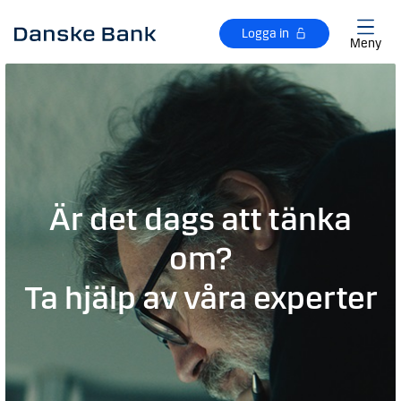
Gå till huvudinnehåll
Logga in
Meny
Är det dags att tänka
om?
Ta hjälp av våra experter