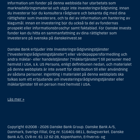
Information om fonder på denna webbsida har utarbetats som
marknadsföringsmaterial och utgör inte investeringsrådgivning. Innan
du investerar bör du konsultera rådgivare och bekanta dig med dina
rättigheter som investerare, och ta del av information om hantering av
klagomål. Innan en investering bör du också ta del av fondernas
prospekt eller informationsbroschyr samt faktablad. För Danske Invests
fonder kan du hitta en sammanfattning av dina rättigheter som
investerare på svenska på danskeinvest.se
Danske Bank erbjuder inte investeringsrådgivningstjänster
(”investeringsrådgivningstjänster”) eller värdepappersförmedling och
andra mäklar- eller handelstjänster (”mäklartjänster”) till personer med
hemvist i USA, s.k. US Persons, enligt definitionen nedan, och materialet
på denna webbplats är inte avsett för distribution till eller användning
av sådana personer. Ingenting i materialet på denna webbplats ska
tolkas som ett erbjudande om investeringsrådgivningstjänster eller
mäklartjänster till en person med hemvist i USA.
Läs mer »
I samband med investeringsrådgivningstjänster innebär en US Person
en fysisk person med hemvist i USA, eller ett företag eller annat bolag
som är bildat eller organiserat i USA, dock ej offshore-filialer eller
Copyright ©2008 - 2026 Danske Bank Group. Danske Bank A/S,
agenturer som tillhör en person med hemvist i USA som bedriver
Danmark, Sverige Filial, Org.nr. 516401-9811, Bolagsverket. Danske
verksamhet av berättigade affärsskäl och anlitas och regleras som ett
Bank A/S, CVR-nr. 61 12 62 28, Köpenhamn, Erhvervs- og
försäkringsbolag eller bank, eller en filial till en utländsk enhet som är