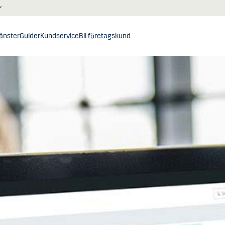
jänster
Guider
Kundservice
Bli företagskund