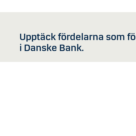
Upptäck fördelarna som f
i Danske Bank.
Ladda ner
Mobile Business Andr
Mobile Business Iph
Tablet Business Andr
Tablet Business Ipho