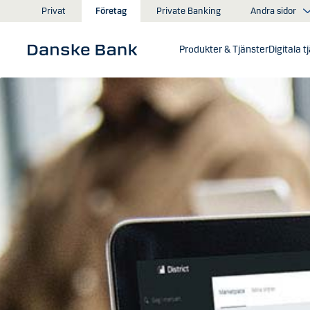
Gå till huvudinnehåll
Andra sidor
Privat
Företag
Private Banking
Produkter & Tjänster
Digitala t