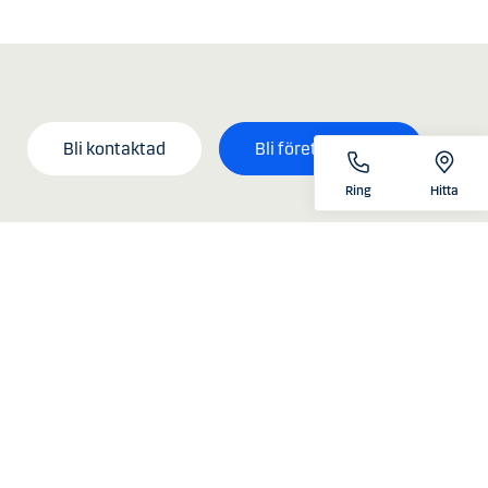
Bli kontaktad
Bli företagskund
Ring
Hitta
villkor
Kundservice
Aktuella frågor
tag
Öppettider
kor
Legitimering
Kontakta oss