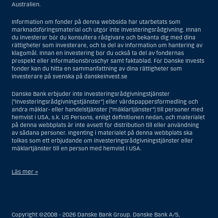
Australien.
Information om fonder på denna webbsida har utarbetats som
marknadsföringsmaterial och utgör inte investeringsrådgivning. Innan
du investerar bör du konsultera rådgivare och bekanta dig med dina
rättigheter som investerare, och ta del av information om hantering av
klagomål. Innan en investering bör du också ta del av fondernas
prospekt eller informationsbroschyr samt faktablad. För Danske Invests
fonder kan du hitta en sammanfattning av dina rättigheter som
investerare på svenska på danskeinvest.se
Danske Bank erbjuder inte investeringsrådgivningstjänster
(”investeringsrådgivningstjänster”) eller värdepappersförmedling och
andra mäklar- eller handelstjänster (”mäklartjänster”) till personer med
hemvist i USA, s.k. US Persons, enligt definitionen nedan, och materialet
på denna webbplats är inte avsett för distribution till eller användning
av sådana personer. Ingenting i materialet på denna webbplats ska
tolkas som ett erbjudande om investeringsrådgivningstjänster eller
mäklartjänster till en person med hemvist i USA.
Läs mer »
I samband med investeringsrådgivningstjänster innebär en US Person
en fysisk person med hemvist i USA, eller ett företag eller annat bolag
som är bildat eller organiserat i USA, dock ej offshore-filialer eller
Copyright ©2008 - 2026 Danske Bank Group. Danske Bank A/S,
agenturer som tillhör en person med hemvist i USA som bedriver