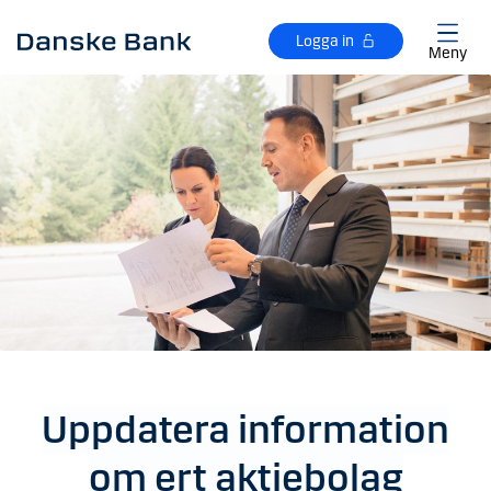
Gå till huvudinnehåll
Logga in
Meny
Uppdatera information
om ert aktiebolag