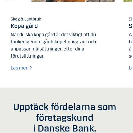
Skog & Lantbruk
Sk
Köpa gård
S
När du ska köpa gård är det viktigt att du
A
tänker igenom gårdsköpet noggrant och
f
anpassar målsättningen efter dina
å
förutsättningar.
s
Läs mer
L
Upptäck fördelarna som
företagskund
i Danske Bank.