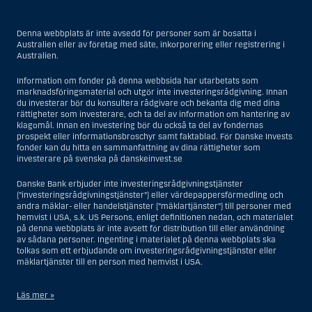
Denna webbplats är inte avsedd för personer som är bosatta i
Australien eller av företag med säte, inkorporering eller registrering i
Australien.
Information om fonder på denna webbsida har utarbetats som
marknadsföringsmaterial och utgör inte investeringsrådgivning. Innan
du investerar bör du konsultera rådgivare och bekanta dig med dina
rättigheter som investerare, och ta del av information om hantering av
klagomål. Innan en investering bör du också ta del av fondernas
prospekt eller informationsbroschyr samt faktablad. För Danske Invests
fonder kan du hitta en sammanfattning av dina rättigheter som
investerare på svenska på danskeinvest.se
Danske Bank erbjuder inte investeringsrådgivningstjänster
(”investeringsrådgivningstjänster”) eller värdepappersförmedling och
andra mäklar- eller handelstjänster (”mäklartjänster”) till personer med
hemvist i USA, s.k. US Persons, enligt definitionen nedan, och materialet
på denna webbplats är inte avsett för distribution till eller användning
av sådana personer. Ingenting i materialet på denna webbplats ska
tolkas som ett erbjudande om investeringsrådgivningstjänster eller
mäklartjänster till en person med hemvist i USA.
Läs mer »