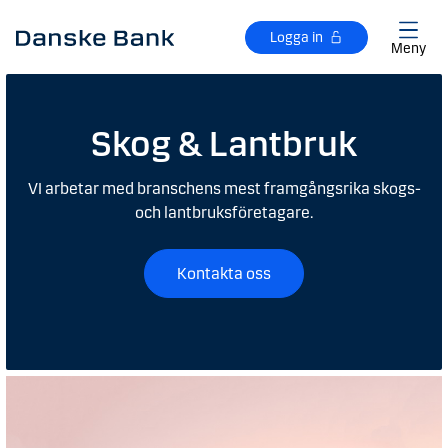
Gå till huvudinnehåll
Logga in
Meny
Skog & Lantbruk
VI arbetar med branschens mest framgångsrika skogs-
och lantbruksföretagare.
Kontakta oss