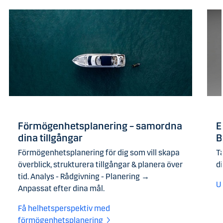
Förmögenhetsplanering – samordna
E
dina tillgångar
B
Förmögenhetsplanering för dig som vill skapa
T
överblick, strukturera tillgångar & planera över
di
tid. Analys - Rådgivning - Planering →
U
Anpassat efter dina mål.
Få helhetsperspektiv med
förmögenhetsplanering