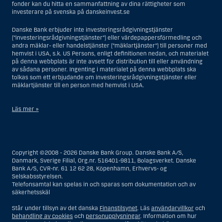
fonder kan du hitta en sammanfattning av dina rättigheter som
investerare på svenska på danskeinvest.se
Danske Bank erbjuder inte investeringsrådgivningstjänster
(”investeringsrådgivningstjänster”) eller värdepappersförmedling och
andra mäklar- eller handelstjänster (”mäklartjänster”) till personer med
hemvist i USA, s.k. US Persons, enligt definitionen nedan, och materialet
på denna webbplats är inte avsett för distribution till eller användning
av sådana personer. Ingenting i materialet på denna webbplats ska
tolkas som ett erbjudande om investeringsrådgivningstjänster eller
mäklartjänster till en person med hemvist i USA.
Läs mer »
I samband med investeringsrådgivningstjänster innebär en US Person
en fysisk person med hemvist i USA, eller ett företag eller annat bolag
som är bildat eller organiserat i USA, dock ej offshore-filialer eller
Copyright ©2008 - 2026 Danske Bank Group. Danske Bank A/S,
agenturer som tillhör en person med hemvist i USA som bedriver
Danmark, Sverige Filial, Org.nr. 516401-9811, Bolagsverket. Danske
verksamhet av berättigade affärsskäl och anlitas och regleras som ett
Bank A/S, CVR-nr. 61 12 62 28, Köpenhamn, Erhvervs- og
försäkringsbolag eller bank, eller en filial till en utländsk enhet som är
Selskabsstyrelsen.
belägen i USA, eller en stiftelse vars förvaltare är en US Person, om inte
Telefonsamtal kan spelas in och sparas som dokumentation och av
en s.k. non-US Person, dvs. en person som saknar hemvist i USA, har
säkerhetsskäl
eller delar rätten till investeringsbeslut, eller ett dödsbo för vilket en
person med hemvist i USA är dödsboförvaltare eller boutredningsman,
Står under tillsyn av det danska
Finanstilsynet
. Läs
användarvillkor
och
om inte dödsboet styrs av utländsk lag och en non-US Person har eller
behandling av cookies
och
personupplysningar
. Information om hur
delar rätten till investeringsbeslut, eller ett konto som inte är kopplat till