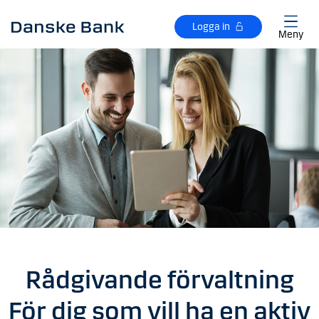
Gå till huvudinnehåll
Logga in
Meny
Rådgivande förvaltning
För dig som vill ha en aktiv