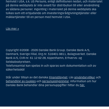
hemvist i USA, s.k. US Persons, enligt definitionen nedan, och materialet
på denna webbplats är inte avsett för distribution till eller användning
av sådana personer. Ingenting i materialet på denna webbplats ska
tolkas som ett erbjudande om investeringsrådgivningstjänster eller
mäklartjänster till en person med hemvist i USA.
Läs mer »
I samband med investeringsrådgivningstjänster innebär en US Person
en fysisk person med hemvist i USA, eller ett företag eller annat bolag
som är bildat eller organiserat i USA, dock ej offshore-filialer eller
Copyright ©2008 - 2026 Danske Bank Group. Danske Bank A/S,
agenturer som tillhör en person med hemvist i USA som bedriver
Danmark, Sverige Filial, Org.nr. 516401-9811, Bolagsverket. Danske
verksamhet av berättigade affärsskäl och anlitas och regleras som ett
Bank A/S, CVR-nr. 61 12 62 28, Köpenhamn, Erhvervs- og
försäkringsbolag eller bank, eller en filial till en utländsk enhet som är
Selskabsstyrelsen.
belägen i USA, eller en stiftelse vars förvaltare är en US Person, om inte
Telefonsamtal kan spelas in och sparas som dokumentation och av
en s.k. non-US Person, dvs. en person som saknar hemvist i USA, har
säkerhetsskäl
eller delar rätten till investeringsbeslut, eller ett dödsbo för vilket en
person med hemvist i USA är dödsboförvaltare eller boutredningsman,
Står under tillsyn av det danska
Finanstilsynet
. Läs
användarvillkor
och
om inte dödsboet styrs av utländsk lag och en non-US Person har eller
behandling av cookies
och
personupplysningar
. Information om hur
delar rätten till investeringsbeslut, eller ett konto som inte är kopplat till
Danske Bank behandlar dina personuppgifter hittar du
här.
diskretionär förvaltning och som innehas till förmån för en person med
hemvist i USA eller ett konto kopplat till diskretionär förvaltning och som
innehas av en amerikansk mäklare eller förvaltare, om inte detta
innehas till förmån för en person utan hemvist i USA, eller enheter som
organiserats eller bildats i syfte att kringgå amerikanska
värdepapperslagar. Termen ”US Person” omfattar inte en person som