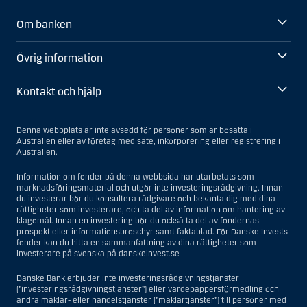
Om banken
Övrig information
Kontakt och hjälp
Denna webbplats är inte avsedd för personer som är bosatta i
Australien eller av företag med säte, inkorporering eller registrering i
Australien.
Information om fonder på denna webbsida har utarbetats som
marknadsföringsmaterial och utgör inte investeringsrådgivning. Innan
du investerar bör du konsultera rådgivare och bekanta dig med dina
rättigheter som investerare, och ta del av information om hantering av
klagomål. Innan en investering bör du också ta del av fondernas
prospekt eller informationsbroschyr samt faktablad. För Danske Invests
fonder kan du hitta en sammanfattning av dina rättigheter som
investerare på svenska på danskeinvest.se
Danske Bank erbjuder inte investeringsrådgivningstjänster
(”investeringsrådgivningstjänster”) eller värdepappersförmedling och
andra mäklar- eller handelstjänster (”mäklartjänster”) till personer med