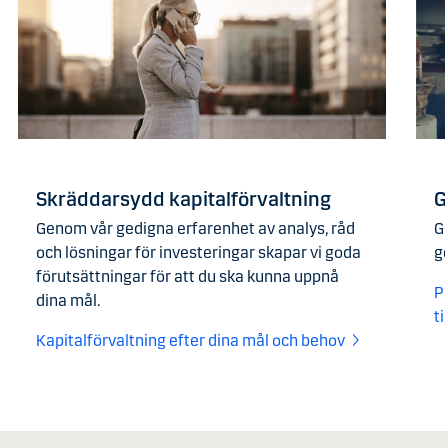
Skräddarsydd kapitalförvaltning
G
Genom vår gedigna erfarenhet av analys, råd
G
och lösningar för investeringar skapar vi goda
g
förutsättningar för att du s­ka kunna uppnå
Pl
dina mål.
t
Kapitalförvaltning efter dina mål och behov