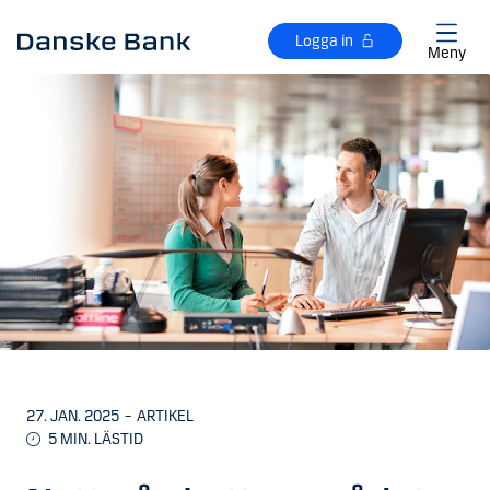
Gå till huvudinnehåll
Logga in
Meny
27. JAN. 2025
–
ARTIKEL
5 MIN. LÄSTID