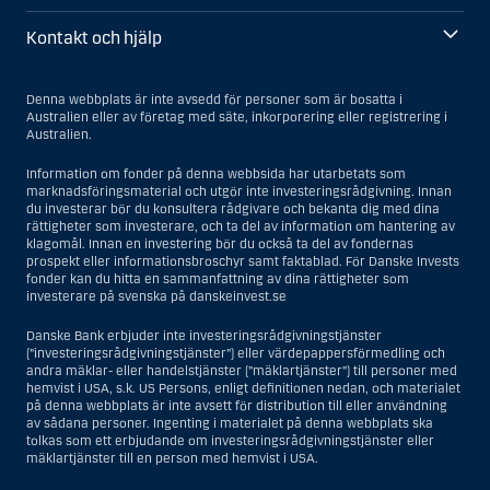
Kontakt och hjälp
Denna webbplats är inte avsedd för personer som är bosatta i
Australien eller av företag med säte, inkorporering eller registrering i
Australien.
Information om fonder på denna webbsida har utarbetats som
marknadsföringsmaterial och utgör inte investeringsrådgivning. Innan
du investerar bör du konsultera rådgivare och bekanta dig med dina
rättigheter som investerare, och ta del av information om hantering av
klagomål. Innan en investering bör du också ta del av fondernas
prospekt eller informationsbroschyr samt faktablad. För Danske Invests
fonder kan du hitta en sammanfattning av dina rättigheter som
investerare på svenska på danskeinvest.se
Danske Bank erbjuder inte investeringsrådgivningstjänster
(”investeringsrådgivningstjänster”) eller värdepappersförmedling och
andra mäklar- eller handelstjänster (”mäklartjänster”) till personer med
hemvist i USA, s.k. US Persons, enligt definitionen nedan, och materialet
på denna webbplats är inte avsett för distribution till eller användning
av sådana personer. Ingenting i materialet på denna webbplats ska
tolkas som ett erbjudande om investeringsrådgivningstjänster eller
mäklartjänster till en person med hemvist i USA.