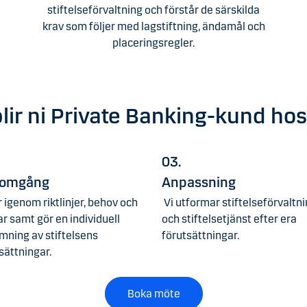
stiftelseförvaltning och förstår de särskilda
krav som följer med lagstiftning, ändamål och
placeringsregler.
blir ni Private Banking-kund hos
03.
omgång
Anpassning
r igenom riktlinjer, behov och
Vi utformar stiftelseförvaltn
r samt gör en individuell
och stiftelsetjänst efter era
ning av stiftelsens
förutsättningar.
sättningar.
Boka möte