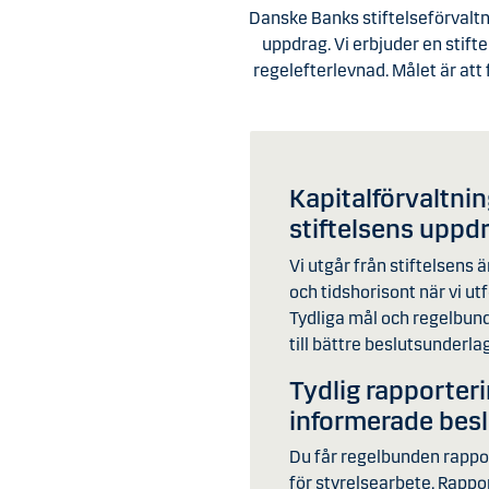
Danske Banks stiftelseförvaltni
uppdrag. Vi erbjuder en stif
regelefterlevnad. Målet är att 
Kapitalförvaltni
stiftelsens uppd
Vi utgår från stiftelsens
och tidshorisont när vi ut
Tydliga mål och regelbund
till bättre beslutsunderla
Tydlig rapporteri
informerade bes
Du får regelbunden rappo
för styrelsearbete. Rappor