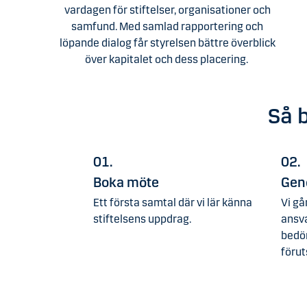
vardagen för stiftelser, organisationer och
samfund. Med samlad rapportering och
löpande dialog får styrelsen bättre överblick
över kapitalet och dess placering.
Så 
01.
02.
Boka möte
Gen
Ett första samtal där vi lär känna
Vi gå
stiftelsens uppdrag.
ansva
bedöm
förut