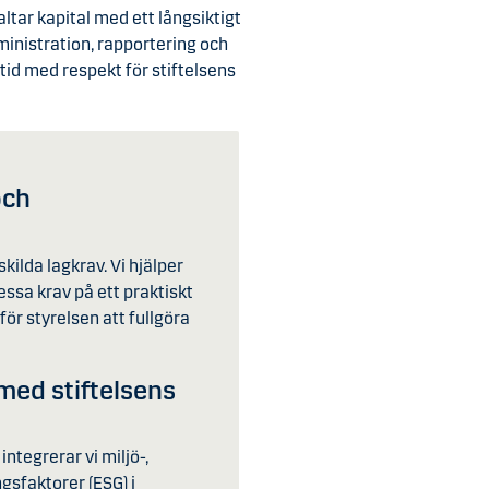
ltar kapital med ett långsiktigt
inistration, rapportering och
ltid med respekt för stiftelsens
och
kilda lagkrav. Vi hjälper
dessa krav på ett praktiskt
 för styrelsen att fullgöra
 med stiftelsens
integrerar vi miljö-,
gsfaktorer (ESG) i