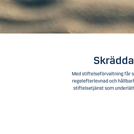
Skräddar
Med stiftelseförvaltning får 
regelefterlevnad och hållbarh
stiftelsetjänst som underlätt