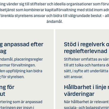
ng vänder sig till stiftelser och ideella organisationer som förva
telsetjänst som kombinerar kapitalförvaltning med stöd inom adm
förenkla styrelsens ansvar och bidra till välgrundade beslut – al
ändamål.
ng anpassad efter
Stöd i regelverk 
rag
regelefterlevnad
 ändamål, placeringsregler
Stiftelser omfattas av särs
formar förvaltningen.
till att tolka och hantera 
en uppföljning kan bidra
sätt, i syfte att underlätta
g för styrelsen.
sitt ansvar.
ng för
Hållbarhet i linje
lut
värderingar
rtering som är anpassad
När hållbarhet är relevant 
teringen ger insyn i
sociala- och bolagsstyrnin