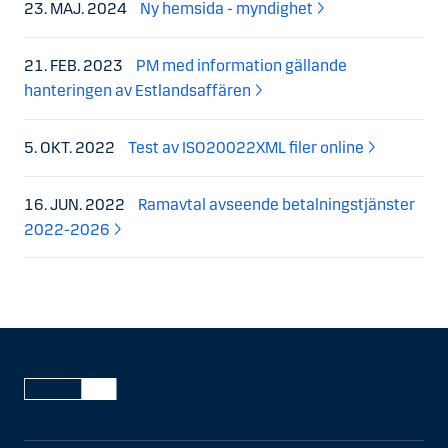
23. MAJ. 2024
Ny hemsida - myndighet
21. FEB. 2023
PM med information gällande
hanteringen av Estlandsaffären
5. OKT. 2022
Test av ISO20022XML filer online
16. JUN. 2022
Ramavtal avseende betalningstjänster
2022-2026