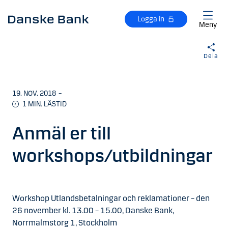
Gå till huvudinnehåll
Logga in
Meny
Dela
19. NOV. 2018
–
1
MIN. LÄSTID
Anmäl er till
workshops/utbildningar
Workshop Utlandsbetalningar och reklamationer – den
26 november kl. 13.00 – 15.00, Danske Bank,
Norrmalmstorg 1, Stockholm