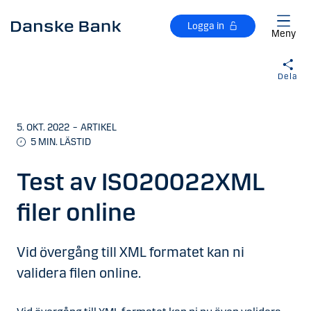
Gå till huvudinnehåll
Logga in
Meny
Dela
5. OKT. 2022
–
ARTIKEL
5 MIN. LÄSTID
Test av ISO20022XML
filer online
Vid övergång till XML formatet kan ni
validera filen online.