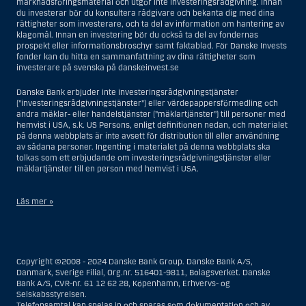
marknadsföringsmaterial och utgör inte investeringsrådgivning. Innan
du investerar bör du konsultera rådgivare och bekanta dig med dina
rättigheter som investerare, och ta del av information om hantering av
klagomål. Innan en investering bör du också ta del av fondernas
prospekt eller informationsbroschyr samt faktablad. För Danske Invests
fonder kan du hitta en sammanfattning av dina rättigheter som
investerare på svenska på danskeinvest.se
Danske Bank erbjuder inte investeringsrådgivningstjänster
(”investeringsrådgivningstjänster”) eller värdepappersförmedling och
andra mäklar- eller handelstjänster (”mäklartjänster”) till personer med
hemvist i USA, s.k. US Persons, enligt definitionen nedan, och materialet
på denna webbplats är inte avsett för distribution till eller användning
av sådana personer. Ingenting i materialet på denna webbplats ska
tolkas som ett erbjudande om investeringsrådgivningstjänster eller
mäklartjänster till en person med hemvist i USA.
Läs mer »
I samband med investeringsrådgivningstjänster innebär en US Person
en fysisk person med hemvist i USA, eller ett företag eller annat bolag
som är bildat eller organiserat i USA, dock ej offshore-filialer eller
Copyright ©2008 - 2024 Danske Bank Group. Danske Bank A/S,
agenturer som tillhör en person med hemvist i USA som bedriver
Danmark, Sverige Filial, Org.nr. 516401-9811, Bolagsverket. Danske
verksamhet av berättigade affärsskäl och anlitas och regleras som ett
Bank A/S, CVR-nr. 61 12 62 28, Köpenhamn, Erhvervs- og
försäkringsbolag eller bank, eller en filial till en utländsk enhet som är
Selskabsstyrelsen.
belägen i USA, eller en stiftelse vars förvaltare är en US Person, om inte
Telefonsamtal kan spelas in och sparas som dokumentation och av