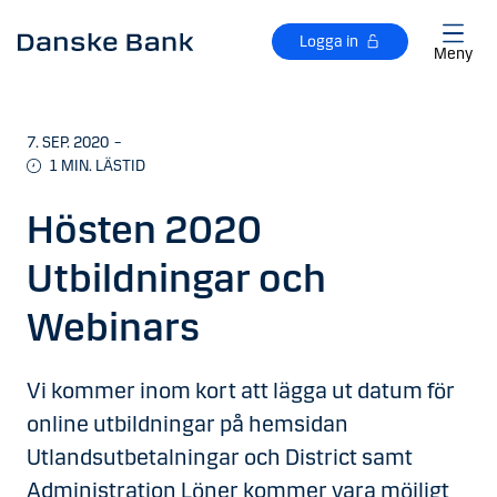
Gå till huvudinnehåll
Logga in
Meny
7. SEP. 2020
–
1
MIN. LÄSTID
Hösten 2020
Utbildningar och
Webinars
Vi kommer inom kort att lägga ut datum för
online utbildningar på hemsidan
Utlandsutbetalningar och District samt
Administration Löner kommer vara möjligt