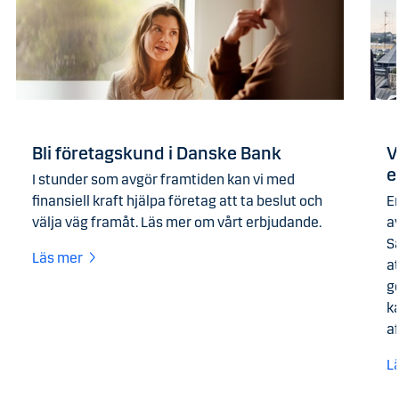
Bli företagskund i Danske Bank
V
e
I stunder som avgör framtiden kan vi med
finansiell kraft hjälpa företag att ta beslut och
E
välja väg framåt. Läs mer om vårt erbjudande.
av
S
Läs mer
a
g
ka
a
L