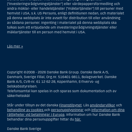
(”investeringsrådgivningstjänster”) eller värdepappersförmedling och
andra mäklar- eller handelstjänster (”mäklartjänster”) till personer med
hemvist i USA, s.k. US Persons, enligt definitionen nedan, och materialet
på denna webbplats är inte avsett för distribution till eller användning
av sådana personer. Ingenting i materialet på denna webbplats ska
tolkas som ett erbjudande om investeringsrådgivningstjänster eller
mäklartjänster till en person med hemvist i USA.
Läs mer »
I samband med investeringsrådgivningstjänster innebär en US Person
en fysisk person med hemvist i USA, eller ett företag eller annat bolag
som är bildat eller organiserat i USA, dock ej offshore-filialer eller
Copyright ©2008 - 2026 Danske Bank Group. Danske Bank A/S,
agenturer som tillhör en person med hemvist i USA som bedriver
Danmark, Sverige Filial, Org.nr. 516401-9811, Bolagsverket. Danske
verksamhet av berättigade affärsskäl och anlitas och regleras som ett
Bank A/S, CVR-nr. 61 12 62 28, Köpenhamn, Erhvervs- og
försäkringsbolag eller bank, eller en filial till en utländsk enhet som är
Selskabsstyrelsen.
belägen i USA, eller en stiftelse vars förvaltare är en US Person, om inte
Telefonsamtal kan spelas in och sparas som dokumentation och av
en s.k. non-US Person, dvs. en person som saknar hemvist i USA, har
säkerhetsskäl
eller delar rätten till investeringsbeslut, eller ett dödsbo för vilket en
person med hemvist i USA är dödsboförvaltare eller boutredningsman,
Står under tillsyn av det danska
Finanstilsynet
. Läs
användarvillkor
och
om inte dödsboet styrs av utländsk lag och en non-US Person har eller
behandling av cookies
och
personupplysningar
och
information om dina
delar rätten till investeringsbeslut, eller ett konto som inte är kopplat till
rättigheter vid betalningar i Europa
. Information om hur Danske Bank
diskretionär förvaltning och som innehas till förmån för en person med
behandlar dina personuppgifter hittar du
här.
hemvist i USA eller ett konto kopplat till diskretionär förvaltning och som
innehas av en amerikansk mäklare eller förvaltare, om inte detta
Danske Bank Sverige
innehas till förmån för en person utan hemvist i USA, eller enheter som